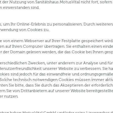
t der Nutzung von Sanitätshaus MotusVital nicht fort, sofern S
n einverstanden sind.
 um Ihr Online-Erlebnis zu personalisieren. Durch weiteren 
erwendung von Cookies zu.
 die von einem Webserver auf Ihrer Festplatte gespeichert wir
n auf Ihren Computer übertragen. Sie enthalten einen eindeu
der Domain gelesen werden, die das Cookie bei Ihnen gespe
rschiedlichen Zwecken, unter anderem zur Analyse und für 
Benutzerfreundlichkeit unserer Website zu verbessern. Sie ha
okies sind jedoch für das einwandfreie und ordnungsgemäße
 Solche technisch notwendigen Cookies müssen immer aktiv
hten Sie bitte, dass Sie durch das Akzeptieren der erforderl
ern Sie von Drittanbietern auf unserer Website bereitgestellte
er nutzen.
geben haben MotusVital GmbH und/oder seine Lizenzgeber d