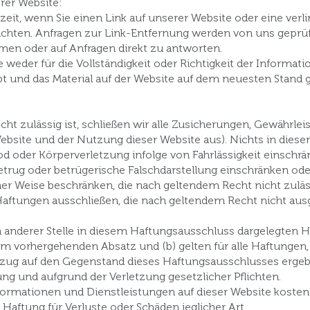
rer Website:
rzeit, wenn Sie einen Link auf unserer Website oder eine ver
hten. Anfragen zur Link-Entfernung werden von uns geprüft,
men oder auf Anfragen direkt zu antworten.
weder für die Vollständigkeit oder Richtigkeit der Informati
ibt und das Material auf der Website auf dem neuesten Stand g
cht zulässig ist, schließen wir alle Zusicherungen, Gewährl
ite und der Nutzung dieser Website aus). Nichts in diese
od oder Körperverletzung infolge von Fahrlässigkeit einschr
etrug oder betrügerische Falschdarstellung einschränken ode
ner Weise beschränken, die nach geltendem Recht nicht zuläss
 Haftungen ausschließen, die nach geltendem Recht nicht a
n anderer Stelle in diesem Haftungsausschluss dargelegten
em vorhergehenden Absatz und (b) gelten für alle Haftungen,
zug auf den Gegenstand dieses Haftungsausschlusses ergebe
ung und aufgrund der Verletzung gesetzlicher Pflichten.
formationen und Dienstleistungen auf dieser Website kostenl
aftung für Verluste oder Schäden jeglicher Art.