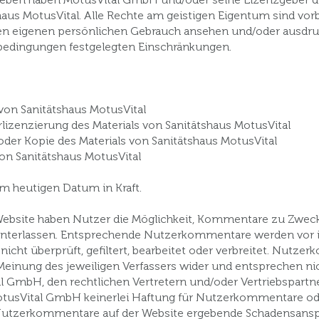
tshaus MotusVital. Alle Rechte am geistigen Eigentum sind vo
ren eigenen persönlichen Gebrauch ansehen und/oder ausdruc
bedingungen festgelegten Einschränkungen.
 von Sanitätshaus MotusVital
lizenzierung des Materials von Sanitätshaus MotusVital
 oder Kopie des Materials von Sanitätshaus MotusVital
von Sanitätshaus MotusVital
em heutigen Datum in Kraft.
 Website haben Nutzer die Möglichkeit, Kommentare zu Zwe
nterlassen. Entsprechende Nutzerkommentare werden vor ih
cht überprüft, gefiltert, bearbeitet oder verbreitet. Nutze
 Meinung des jeweiligen Verfassers wider und entsprechen n
GmbH, den rechtlichen Vertretern und/oder Vertriebspartner
tusVital GmbH keinerlei Haftung für Nutzerkommentare oder
utzerkommentare auf der Website ergebende Schadensansp