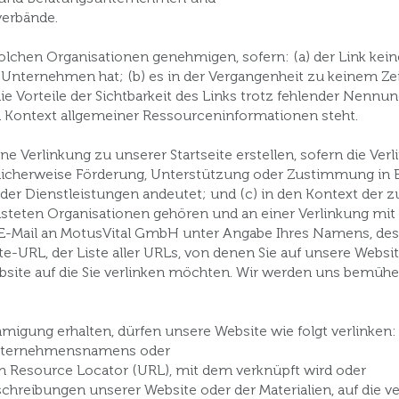
verbände.
olchen Organisationen genehmigen, sofern: (a) der Link kei
n Unternehmen hat; (b) es in der Vergangenheit zu keinem Z
die Vorteile der Sichtbarkeit des Links trotz fehlender Nen
m Kontext allgemeiner Ressourceninformationen steht.
e Verlinkung zu unserer Startseite erstellen, sofern die Verl
tümlicherweise Förderung, Unterstützung oder Zustimmung in 
oder Dienstleistungen andeutet; und (c) in den Kontext der z
isteten Organisationen gehören und an einer Verlinkung mit 
ne E-Mail an MotusVital GmbH unter Angabe Ihres Namens, de
ite-URL, der Liste aller URLs, von denen Sie auf unsere Webs
ebsite auf die Sie verlinken möchten. Wir werden uns bemühen
migung erhalten, dürfen unsere Website wie folgt verlinken:
nternehmensnamens oder
 Resource Locator (URL), mit dem verknüpft wird oder
reibungen unserer Website oder der Materialien, auf die verl