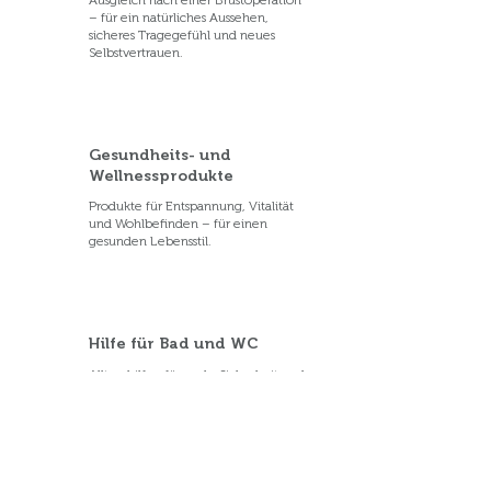
Ausgleich nach einer Brustoperation
– für ein natürliches Aussehen,
sicheres Tragegefühl und neues
Selbstvertrauen.
Gesundheits- und
Wellnessprodukte
Produkte für Entspannung, Vitalität
und Wohlbefinden – für einen
gesunden Lebensstil.
Hilfe für Bad und WC
Alltagshilfen für mehr Sicherheit und
Selbstständigkeit bei der täglichen
Hygiene im Bad und WC.